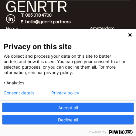
T: 085 018 4700
E: hello@genrtr.partners
Home
Amsterdam
Over ons
Werfstraat 350,
Aanpak
1033 SW
Privacy on this site
Cases
Rotterdam
FAQ's
Vasteland 40, 3011
We collect and process your data on this site to better
understand how it is used. You can give your consent to all or
Contact
BM
selected purposes, or you can decline them all. For more
Londen
information, see our privacy policy.
Templar House 81-
87 High Holborn,
Analytics
WC1V 6DF
Consent details
Privacy policy
©2026 GENRTR |
Leveringsvoorwaarden
Accept all
|
Privacyverklaring
| Alle rechten voorbehouden
| GENRTR is onderdeel van
Decline all
Candid Platform
Powered by